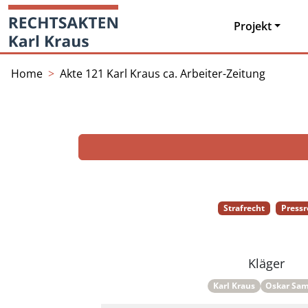
Skip
Startseite
to
Projekt
content
Home
Akte 121 Karl Kraus ca. Arbeiter-Zeitung
Strafrecht
Pressr
Kläger
Karl Kraus
Oskar Sa