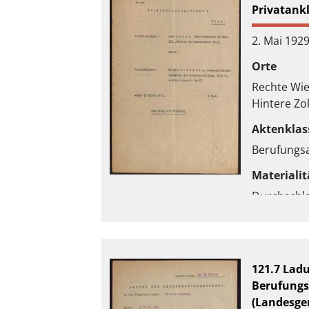
Privatank
2. Mai 192
Orte
Rechte Wie
Hintere Zo
Aktenklas
Berufungs
Materialit
Durchschl
121.7 Lad
Berufung
(Landesger