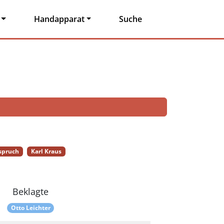
Handapparat
Suche
spruch
Karl Kraus
Beklagte
Otto Leichter