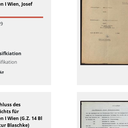
n I Wien, Josef
29
sifkiation
ifikation
ät
aben
hluss des
chts für
n I Wien (G.Z. 14 Bl
tur Blaschke)