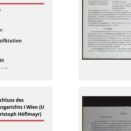
9
ße
sifkiation
ät
 mit
tlichen
nen
chluss des
ksgerichts I Wien (U
ristoph Höflmayr)