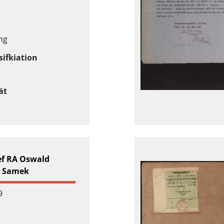
ng
sifkiation
ät
ef RA Oswald
n Samek
9