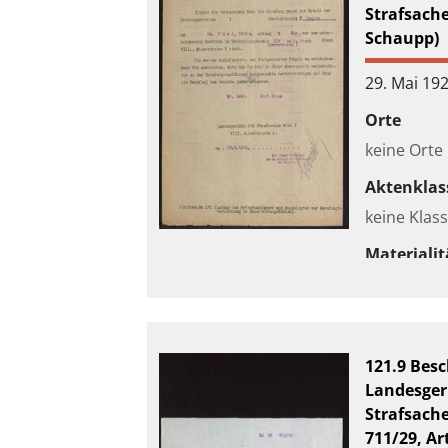
Strafsache
Schaupp)
29. Mai 19
Orte
keine Orte
Aktenklas
keine Klass
Materialit
keine Ang
121.9 Besc
Landesgeri
Strafsache
711/29, Ar