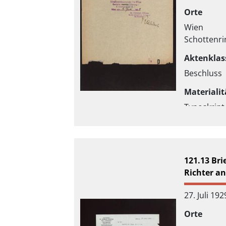
Orte
Wien
Schottenri
Aktenklas
Beschluss
Materialit
Typoskript
121.13 Bri
Richter a
27. Juli 192
Orte