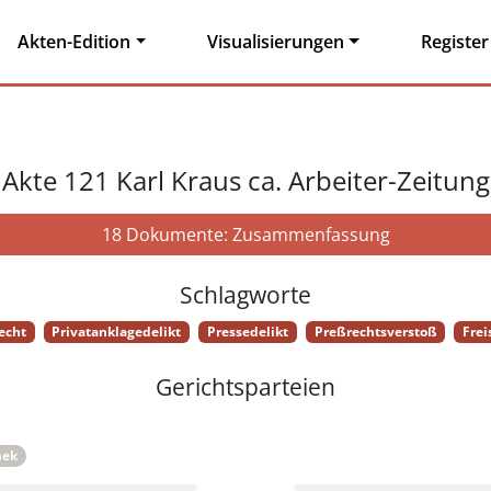
Akten-Edition
Visualisierungen
Register
Akte 121 Karl Kraus ca. Arbeiter-Zeitung
18 Dokumente: Zusammenfassung
Schlagworte
echt
Privatanklagedelikt
Pressedelikt
Preßrechtsverstoß
Frei
Gerichtsparteien
mek