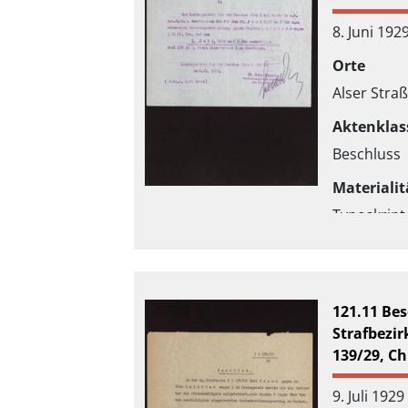
8. Juni 192
Orte
Alser Stra
Aktenklas
Beschluss
Materialit
Typoskript
handschrif
Annotatio
121.11 Bes
Strafbezir
139/29, Ch
9. Juli 1929