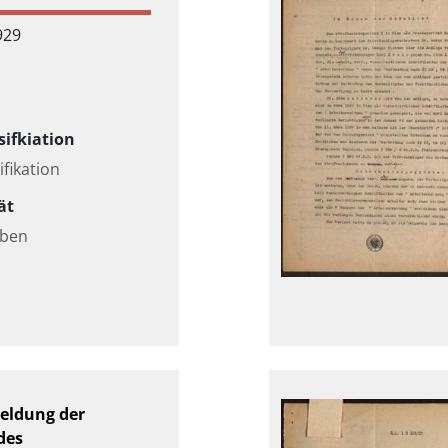
929
sifkiation
ifikation
ät
aben
eldung der
des