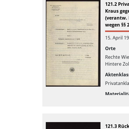
121.2 Priv
Kraus geg
(verantw. 
wegen §§ 2
15. April 1
Orte
Rechte Wie
Hintere Zo
Aktenklas
Privatankl
Materialit
Durchschl
121.3 Rüc