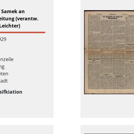
f Samek an
eitung (verantw.
Leichter)
929
nzeile
ng
eten
tadt
sifkiation
ät
ag