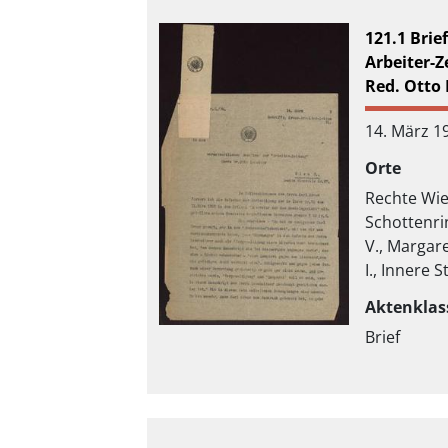
121.1 Brie
Arbeiter-Z
Red. Otto 
14. März 1
Orte
Rechte Wie
Schottenri
V., Margar
I., Innere S
Aktenklas
Brief
Materialit
Durchschl