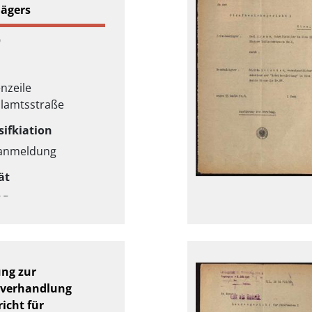
lägers
9
nzeile
llamtsstraße
sifkiation
anmeldung
ät
ag
ung zur
sverhandlung
icht für