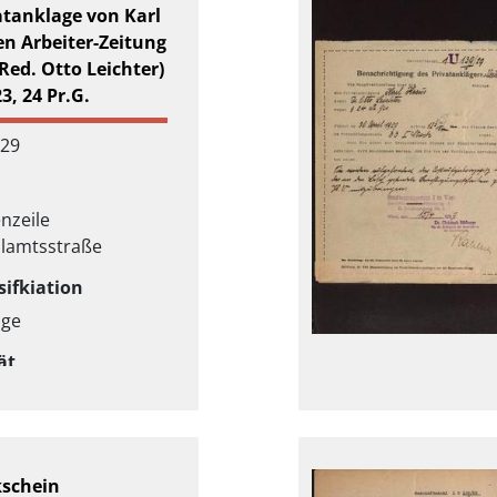
atanklage von Karl
en Arbeiter-Zeitung
Red. Otto Leichter)
3, 24 Pr.G.
929
nzeile
llamtsstraße
sifkiation
age
ät
ag
kschein