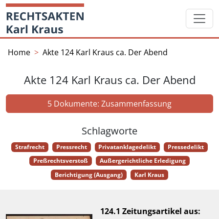
Skip
Startseite
to
content
Home
Akte 124 Karl Kraus ca. Der Abend
Akte 124 Karl Kraus ca. Der Abend
5 Dokumente: Zusammenfassung
Schlagworte
Strafrecht
Pressrecht
Privatanklagedelikt
Pressedelikt
Preßrechtsverstoß
Außergerichtliche Erledigung
Berichtigung (Ausgang)
Karl Kraus
124.1 Zeitungsartikel aus: