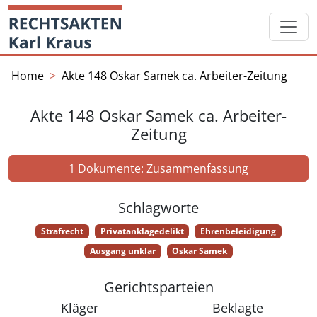
Skip
Startseite
to
content
Home
Akte 148 Oskar Samek ca. Arbeiter-Zeitung
Akte 148 Oskar Samek ca. Arbeiter-
Zeitung
1 Dokumente: Zusammenfassung
Schlagworte
Strafrecht
Privatanklagedelikt
Ehrenbeleidigung
Ausgang unklar
Oskar Samek
Gerichtsparteien
Kläger
Beklagte