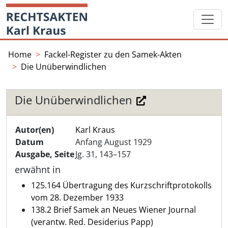
Skip
Startseite
to
content
Home
Fackel-Register zu den Samek-Akten
Die Unüberwindlichen
Die Unüberwindlichen
Autor(en)
Karl Kraus
Datum
Anfang August 1929
Ausgabe, Seite
Jg. 31, 143–157
erwähnt in
125.164 Übertragung des Kurzschriftprotokolls
vom 28. Dezember 1933
138.2 Brief Samek an Neues Wiener Journal
(verantw. Red. Desiderius Papp)