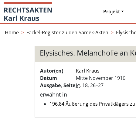
Skip
Startseite
to
Projekt
content
Home
Fackel-Register zu den Samek-Akten
Elysisch
Elysisches. Melancholie an K
Autor(en)
Karl Kraus
Datum
Mitte November 1916
Ausgabe, Seite
Jg. 18, 26–27
erwähnt in
196.84 Äußerung des Privatklägers zu