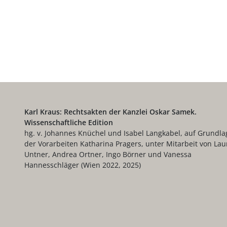
Karl Kraus: Rechtsakten der Kanzlei Oskar Samek.
Wissenschaftliche Edition
hg. v. Johannes Knüchel und Isabel Langkabel, auf Grundla
der Vorarbeiten Katharina Pragers, unter Mitarbeit von Lau
Untner, Andrea Ortner, Ingo Börner und Vanessa
Hannesschläger (Wien 2022, 2025)