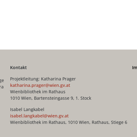
Kontakt
I
Projektleitung: Katharina Prager
ge
katharina.prager@wien.gv.at
ra
Wienbibliothek im Rathaus
1010 Wien, Bartensteingasse 9, 1. Stock
Isabel Langkabel
isabel.langkabel@wien.gv.at
Wienbibliothek im Rathaus, 1010 Wien, Rathaus, Stiege 6