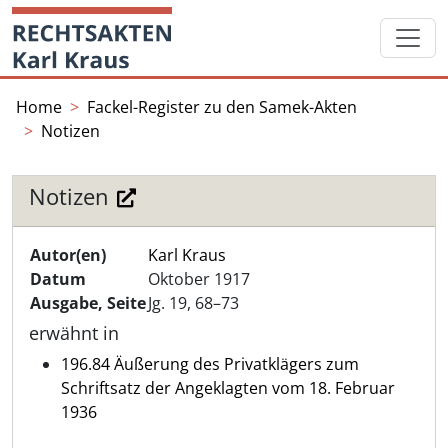
Skip
Startseite
to
content
Home
Fackel-Register zu den Samek-Akten
Notizen
Notizen
Autor(en)
Karl Kraus
Datum
Oktober 1917
Ausgabe, Seite
Jg. 19, 68–73
erwähnt in
196.84 Äußerung des Privatklägers zum
Schriftsatz der Angeklagten vom 18. Februar
1936