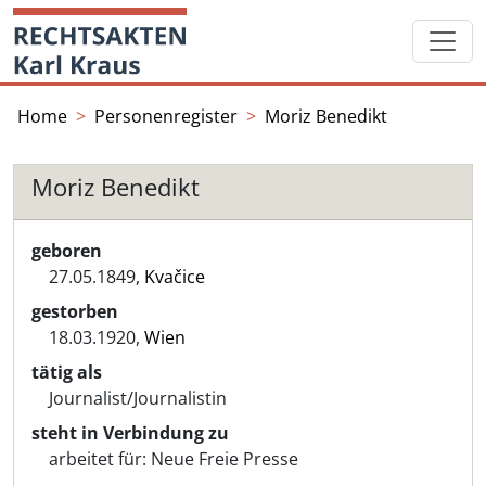
Skip
Startseite
to
content
Home
Personenregister
Moriz Benedikt
Moriz Benedikt
geboren
27.05.1849,
Kvačice
gestorben
18.03.1920,
Wien
tätig als
Journalist/Journalistin
steht in Verbindung zu
arbeitet für:
Neue Freie Presse