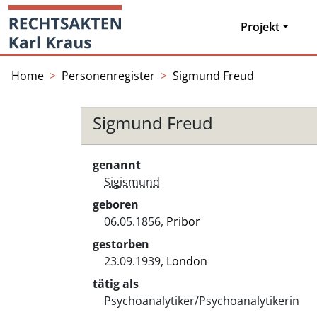
Skip
Startseite
to
Projekt
content
Home
Personenregister
Sigmund Freud
Sigmund Freud
genannt
Sigismund
geboren
06.05.1856,
Pribor
gestorben
23.09.1939,
London
tätig als
Psychoanalytiker/Psychoanalytikerin