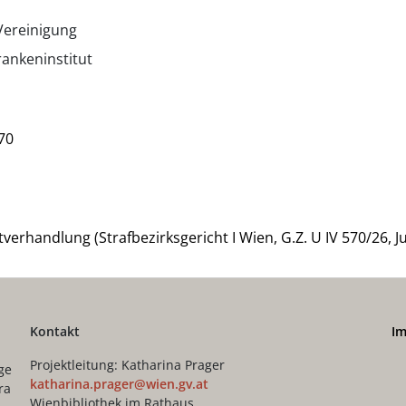
Vereinigung
rankeninstitut
70
verhandlung (Strafbezirksgericht I Wien, G.Z. U IV 570/26, J
Kontakt
I
Projektleitung: Katharina Prager
ge
katharina.prager@wien.gv.at
ra
Wienbibliothek im Rathaus