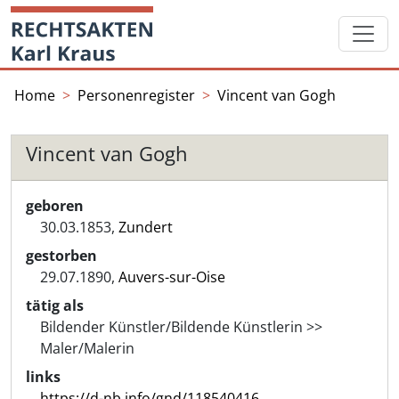
Skip
Startseite
to
content
Home
Personenregister
Vincent van Gogh
Vincent van Gogh
geboren
30.03.1853,
Zundert
gestorben
29.07.1890,
Auvers-sur-Oise
tätig als
Bildender Künstler/Bildende Künstlerin >>
Maler/Malerin
links
https://d-nb.info/gnd/118540416