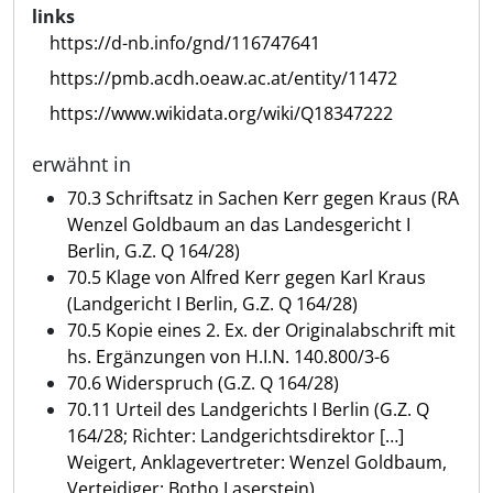
links
https://d-nb.info/gnd/116747641
https://pmb.acdh.oeaw.ac.at/entity/11472
https://www.wikidata.org/wiki/Q18347222
erwähnt in
70.3 Schriftsatz in Sachen Kerr gegen Kraus (RA
Wenzel Goldbaum an das Landesgericht I
Berlin, G.Z. Q 164/28)
70.5 Klage von Alfred Kerr gegen Karl Kraus
(Landgericht I Berlin, G.Z. Q 164/28)
70.5 Kopie eines 2. Ex. der Originalabschrift mit
hs. Ergänzungen von H.I.N. 140.800/3-6
70.6 Widerspruch (G.Z. Q 164/28)
70.11 Urteil des Landgerichts I Berlin (G.Z. Q
164/28; Richter: Landgerichtsdirektor […]
Weigert, Anklagevertreter: Wenzel Goldbaum,
Verteidiger: Botho Laserstein)