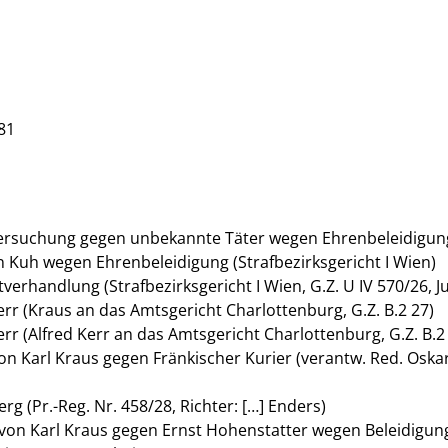
81
tersuchung gegen unbekannte Täter wegen Ehrenbeleidigung 
n Kuh wegen Ehrenbeleidigung (Strafbezirksgericht I Wien)
verhandlung (Strafbezirksgericht I Wien, G.Z. U IV 570/26, J
Kerr (Kraus an das Amtsgericht Charlottenburg, G.Z. B.2 27)
Kerr (Alfred Kerr an das Amtsgericht Charlottenburg, G.Z. B.2
von Karl Kraus gegen Fränkischer Kurier (verantw. Red. Oska
g (Pr.-Reg. Nr. 458/28, Richter: […] Enders)
g von Karl Kraus gegen Ernst Hohenstatter wegen Beleidigu