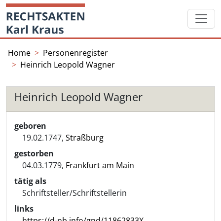
Skip
Startseite
to
content
Home
Personenregister
Heinrich Leopold Wagner
Heinrich Leopold Wagner
geboren
19.02.1747,
Straßburg
gestorben
04.03.1779,
Frankfurt am Main
tätig als
Schriftsteller/Schriftstellerin
links
https://d-nb.info/gnd/11862833X