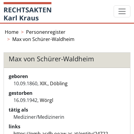
Skip
Startseite
to
content
Home
Personenregister
Max von Schürer-Waldheim
Max von Schürer-Waldheim
geboren
10.09.1860,
XIX., Döbling
gestorben
16.09.1942,
Wörgl
tätig als
Mediziner/Medizinerin
links
https://pmb.acdh.oeaw.ac.at/entity/24722