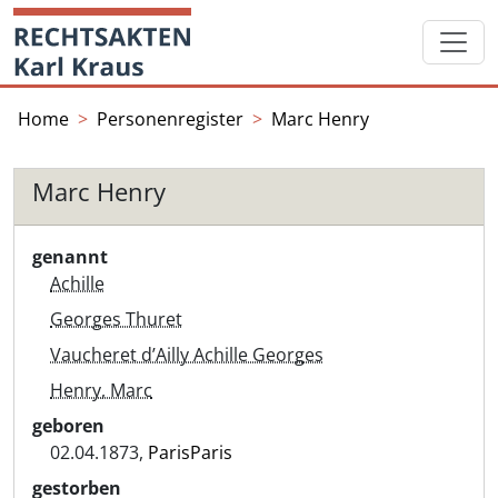
Skip
Startseite
to
content
Home
Personenregister
Marc Henry
Marc Henry
genannt
Achille
Georges Thuret
Vaucheret d’Ailly Achille Georges
Henry, Marc
geboren
02.04.1873,
ParisParis
gestorben