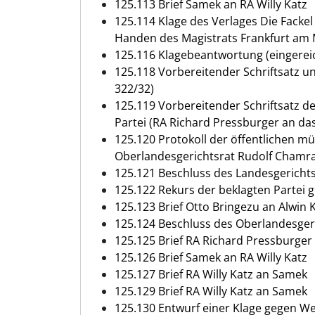
125.113 Brief Samek an RA Willy Katz
125.114 Klage des Verlages Die Facke
Handen des Magistrats Frankfurt am Ma
125.116 Klagebeantwortung (eingereic
125.118 Vorbereitender Schriftsatz un
322/32)
125.119 Vorbereitender Schriftsatz d
Partei (RA Richard Pressburger an das 
125.120 Protokoll der öffentlichen mü
Oberlandesgerichtsrat Rudolf Chamra
125.121 Beschluss des Landesgerichts 
125.122 Rekurs der beklagten Partei
125.123 Brief Otto Bringezu an Alwin
125.124 Beschluss des Oberlandesgeri
125.125 Brief RA Richard Pressburge
125.126 Brief Samek an RA Willy Katz
125.127 Brief RA Willy Katz an Samek
125.129 Brief RA Willy Katz an Samek
125.130 Entwurf einer Klage gegen 