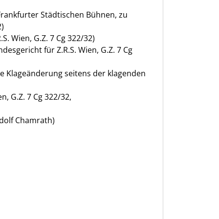
Frankfurter Städtischen Bühnen, zu
2)
S. Wien, G.Z. 7 Cg 322/32)
esgericht für Z.R.S. Wien, G.Z. 7 Cg
ge Klageänderung seitens der klagenden
n, G.Z. 7 Cg 322/32,
udolf Chamrath)