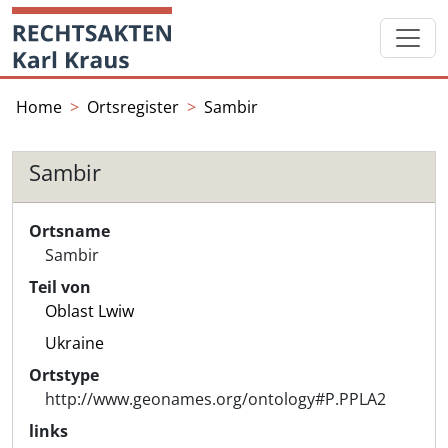
Skip
Startseite
to
content
Home
Ortsregister
Sambir
Sambir
Ortsname
Sambir
Teil von
Oblast Lwiw
Ukraine
Ortstype
http://www.geonames.org/ontology#P.PPLA2
links