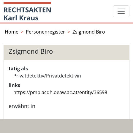
Skip
Startseite
to
content
Home
Personenregister
Zsigmond Biro
Zsigmond Biro
tätig als
Privatdetektiv/Privatdetektivin
links
https://pmb.acdh.oeaw.ac.at/entity/36598
erwähnt in