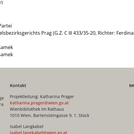
01
Partei
sbezirksgerichts Prag (G.Z. C III 433/35-20, Richter: Ferdin
 Samek
 Samek
Kontakt
I
Projektleitung: Katharina Prager
ge
katharina.prager@wien.gv.at
ra
Wienbibliothek im Rathaus
1010 Wien, Bartensteingasse 9, 1. Stock
Isabel Langkabel
isabel.langkabel@wien.gv.at