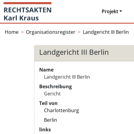
Skip
Startseite
to
Projekt
content
Home
Organisationsregister
Landgericht III Berlin
Landgericht III Berlin
Name
Landgericht III Berlin
Beschreibung
Gericht
Teil von
Charlottenburg
Berlin
links