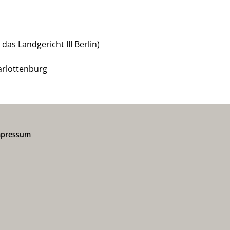
as Landgericht III Berlin)
harlottenburg
mpressum