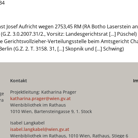
34
st Josef Aufricht wegen 2753,45 RM (RA Botho Laserstein an d
 (G.Z. 3.0.2007.31/2., Vorsitz: Landesgerichtsrat […] Püschel)
ie Gerichtsvollzieher-Verteilungsstelle beim Amtsgericht C
erlin (G.Z. 2. T. 3158. 31, […] Skopnik und […] Schwing)
Kontakt
I
Projektleitung: Katharina Prager
ge
katharina.prager@wien.gv.at
ra
Wienbibliothek im Rathaus
1010 Wien, Bartensteingasse 9, 1. Stock
Isabel Langkabel
isabel.langkabel@wien.gv.at
Wienbibliothek im Rathaus, 1010 Wien, Rathaus, Stiege 6