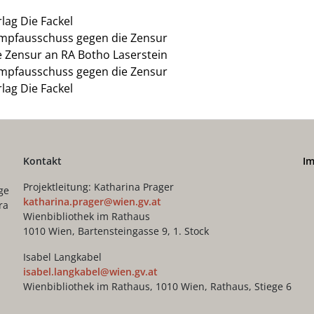
lag Die Fackel
Kampfausschuss gegen die Zensur
e Zensur an RA Botho Laserstein
Kampfausschuss gegen die Zensur
lag Die Fackel
Kontakt
I
Projektleitung: Katharina Prager
ge
katharina.prager@wien.gv.at
ra
Wienbibliothek im Rathaus
1010 Wien, Bartensteingasse 9, 1. Stock
Isabel Langkabel
isabel.langkabel@wien.gv.at
Wienbibliothek im Rathaus, 1010 Wien, Rathaus, Stiege 6