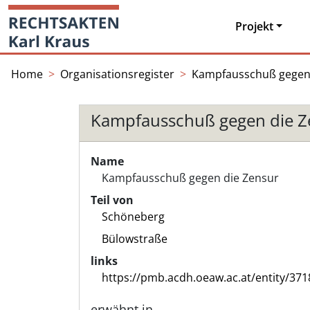
Skip
Startseite
to
Projekt
content
Home
Organisationsregister
Kampfausschuß gegen 
Kampfausschuß gegen die Z
Name
Kampfausschuß gegen die Zensur
Teil von
Schöneberg
Bülowstraße
links
https://pmb.acdh.oeaw.ac.at/entity/371
erwähnt in