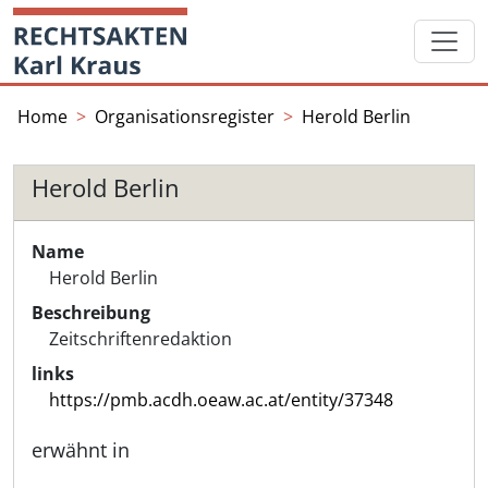
Skip
Startseite
to
content
Home
Organisationsregister
Herold Berlin
Herold Berlin
Name
Herold Berlin
Beschreibung
Zeitschriftenredaktion
links
https://pmb.acdh.oeaw.ac.at/entity/37348
erwähnt in