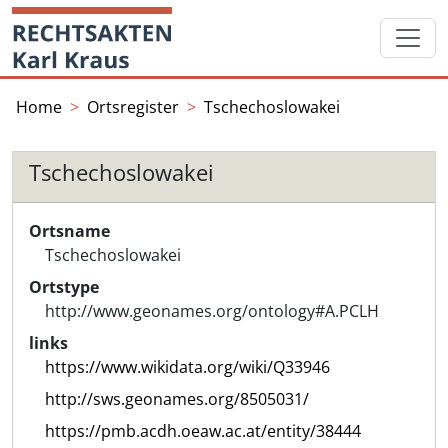
Skip
Startseite
to
content
Home
Ortsregister
Tschechoslowakei
Tschechoslowakei
Ortsname
Tschechoslowakei
Ortstype
http://www.geonames.org/ontology#A.PCLH
links
https://www.wikidata.org/wiki/Q33946
http://sws.geonames.org/8505031/
https://pmb.acdh.oeaw.ac.at/entity/38444