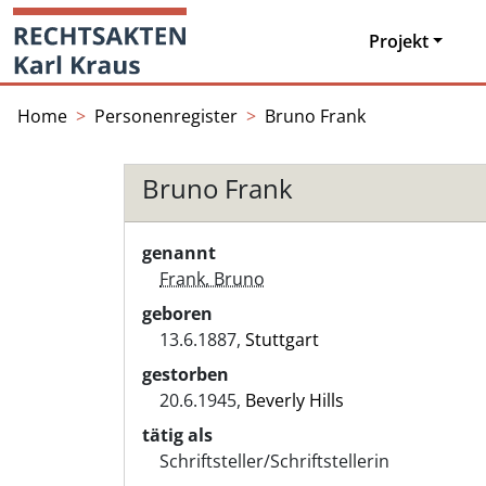
Skip
Startseite
to
Projekt
content
Home
Personenregister
Bruno Frank
Bruno Frank
genannt
Frank, Bruno
geboren
13.6.1887,
Stuttgart
gestorben
20.6.1945,
Beverly Hills
tätig als
Schriftsteller/Schriftstellerin