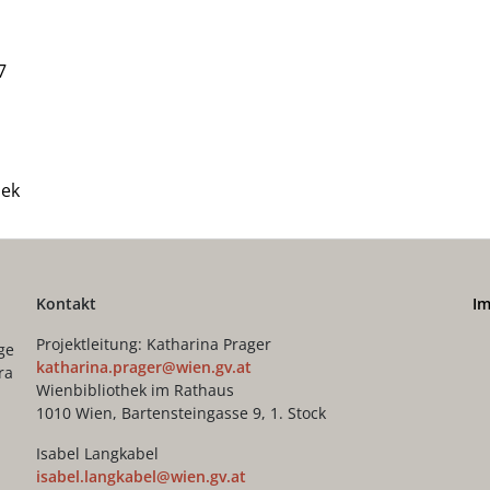
7
mek
Kontakt
I
Projektleitung: Katharina Prager
ge
katharina.prager@wien.gv.at
ra
Wienbibliothek im Rathaus
1010 Wien, Bartensteingasse 9, 1. Stock
Isabel Langkabel
isabel.langkabel@wien.gv.at