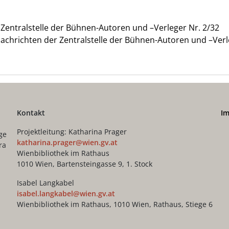
 Zentralstelle der Bühnen-Autoren und –Verleger Nr. 2/32
achrichten der Zentralstelle der Bühnen-Autoren und –Verle
Kontakt
I
Projektleitung: Katharina Prager
ge
katharina.prager@wien.gv.at
ra
Wienbibliothek im Rathaus
1010 Wien, Bartensteingasse 9, 1. Stock
Isabel Langkabel
isabel.langkabel@wien.gv.at
Wienbibliothek im Rathaus, 1010 Wien, Rathaus, Stiege 6