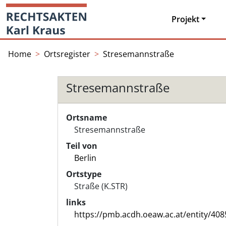
Skip
Startseite
to
Projekt
content
Home
Ortsregister
Stresemannstraße
Stresemannstraße
Ortsname
Stresemannstraße
Teil von
Berlin
Ortstype
Straße (K.STR)
links
https://pmb.acdh.oeaw.ac.at/entity/408