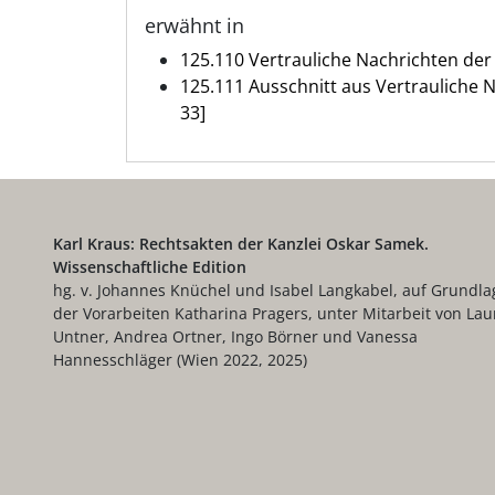
erwähnt in
125.110 Vertrauliche Nachrichten der
125.111 Ausschnitt aus Vertrauliche N
33]
Karl Kraus: Rechtsakten der Kanzlei Oskar Samek.
Wissenschaftliche Edition
hg. v. Johannes Knüchel und Isabel Langkabel, auf Grundla
der Vorarbeiten Katharina Pragers, unter Mitarbeit von Lau
Untner, Andrea Ortner, Ingo Börner und Vanessa
Hannesschläger (Wien 2022, 2025)