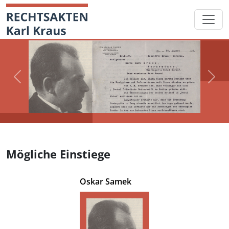
Skip
Startseite
to
content
Previous
Next
Mögliche Einstiege
Oskar Samek