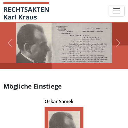
Skip
Startseite
to
content
Previous
Next
Mögliche Einstiege
Oskar Samek