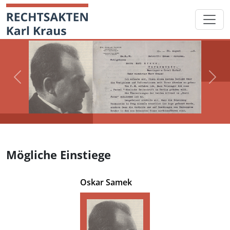
Skip
Startseite
to
content
Previous
Next
Mögliche Einstiege
Oskar Samek