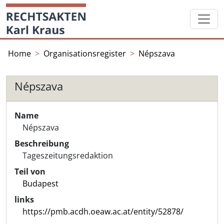
Skip
Startseite
to
content
Home
Organisationsregister
Népszava
Népszava
Name
Népszava
Beschreibung
Tageszeitungsredaktion
Teil von
Budapest
links
https://pmb.acdh.oeaw.ac.at/entity/52878/