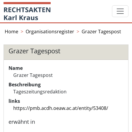
Skip
Startseite
to
content
Home
Organisationsregister
Grazer Tagespost
Grazer Tagespost
Name
Grazer Tagespost
Beschreibung
Tageszeitungsredaktion
links
https://pmb.acdh.oeaw.ac.at/entity/53408/
erwähnt in