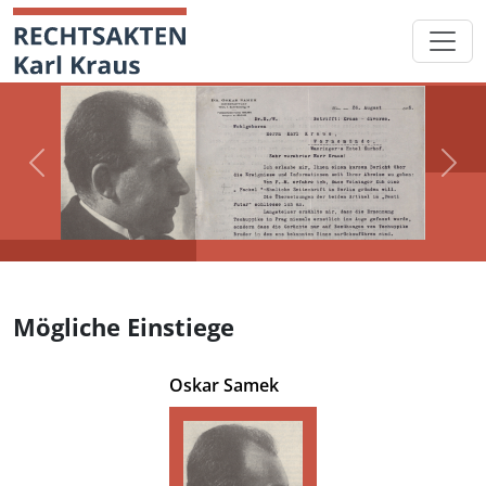
Skip
Startseite
to
content
Previous
Next
Mögliche Einstiege
Oskar Samek