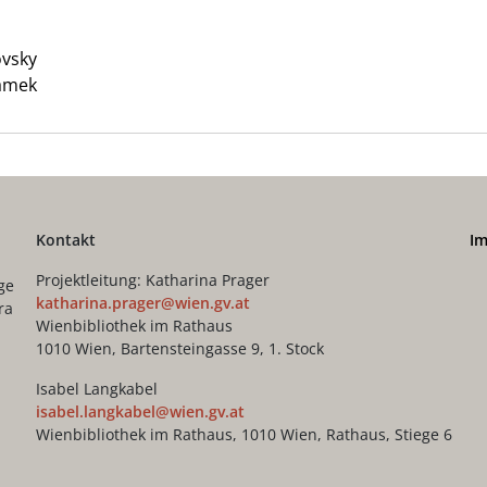
ovsky
Samek
Kontakt
I
Projektleitung: Katharina Prager
ge
katharina.prager@wien.gv.at
ra
Wienbibliothek im Rathaus
1010 Wien, Bartensteingasse 9, 1. Stock
Isabel Langkabel
isabel.langkabel@wien.gv.at
Wienbibliothek im Rathaus, 1010 Wien, Rathaus, Stiege 6