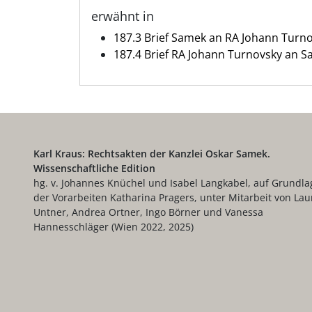
erwähnt in
187.3 Brief Samek an RA Johann Turn
187.4 Brief RA Johann Turnovsky an 
Karl Kraus: Rechtsakten der Kanzlei Oskar Samek.
Wissenschaftliche Edition
hg. v. Johannes Knüchel und Isabel Langkabel, auf Grundla
der Vorarbeiten Katharina Pragers, unter Mitarbeit von Lau
Untner, Andrea Ortner, Ingo Börner und Vanessa
Hannesschläger (Wien 2022, 2025)