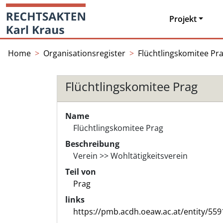
Skip
Startseite
to
Projekt
content
Home
Organisationsregister
Flüchtlingskomitee Pr
Flüchtlingskomitee Prag
Name
Flüchtlingskomitee Prag
Beschreibung
Verein >> Wohltätigkeitsverein
Teil von
Prag
links
https://pmb.acdh.oeaw.ac.at/entity/559