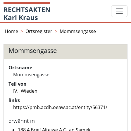
Skip
Startseite
to
content
Home
Ortsregister
Mommsengasse
Mommsengasse
Ortsname
Mommsengasse
Teil von
IV., Wieden
links
https://pmb.acdh.oeaw.ac.at/entity/56371/
erwähnt in
188.4 Brief Altesse A.G. an Samek