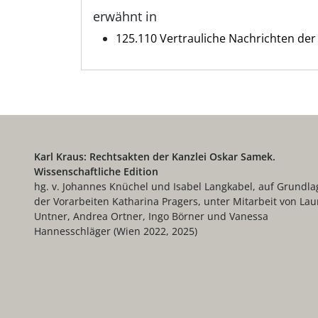
erwähnt in
125.110 Vertrauliche Nachrichten der
Karl Kraus: Rechtsakten der Kanzlei Oskar Samek.
Wissenschaftliche Edition
hg. v. Johannes Knüchel und Isabel Langkabel, auf Grundla
der Vorarbeiten Katharina Pragers, unter Mitarbeit von Lau
Untner, Andrea Ortner, Ingo Börner und Vanessa
Hannesschläger (Wien 2022, 2025)