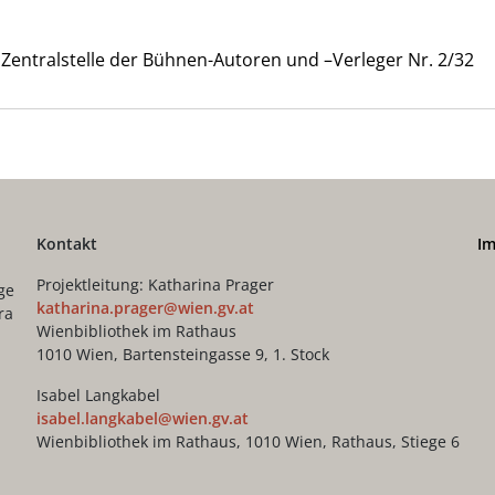
 Zentralstelle der Bühnen-Autoren und –Verleger Nr. 2/32
Kontakt
I
Projektleitung: Katharina Prager
ge
katharina.prager@wien.gv.at
ra
Wienbibliothek im Rathaus
1010 Wien, Bartensteingasse 9, 1. Stock
Isabel Langkabel
isabel.langkabel@wien.gv.at
Wienbibliothek im Rathaus, 1010 Wien, Rathaus, Stiege 6