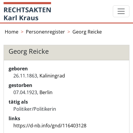
Skip
Startseite
to
content
Home
Personenregister
Georg Reicke
Georg Reicke
geboren
26.11.1863,
Kaliningrad
gestorben
07.04.1923,
Berlin
tätig als
Politiker/Politikerin
links
https://d-nb.info/gnd/116403128