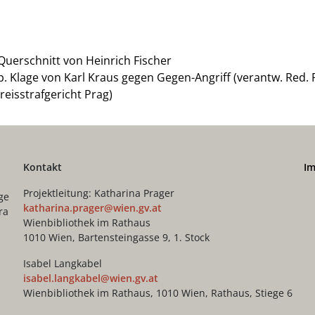
 Querschnitt von Heinrich Fischer
. Klage von Karl Kraus gegen Gegen-Angriff (verantw. Red. 
eisstrafgericht Prag)
Kontakt
I
Projektleitung: Katharina Prager
ge
katharina.prager@wien.gv.at
ra
Wienbibliothek im Rathaus
1010 Wien, Bartensteingasse 9, 1. Stock
Isabel Langkabel
isabel.langkabel@wien.gv.at
Wienbibliothek im Rathaus, 1010 Wien, Rathaus, Stiege 6