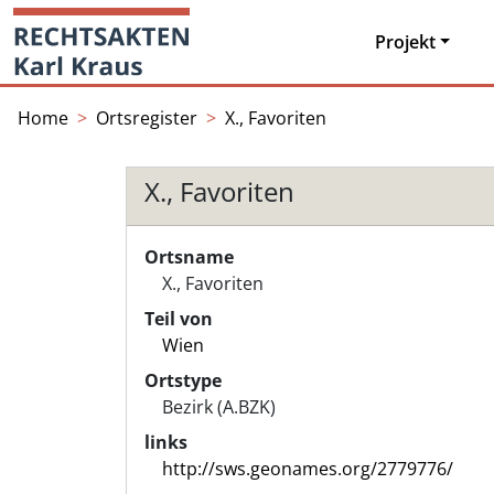
Skip
Startseite
to
Projekt
content
Home
Ortsregister
X., Favoriten
X., Favoriten
Ortsname
X., Favoriten
Teil von
Wien
Ortstype
Bezirk (A.BZK)
links
http://sws.geonames.org/2779776/