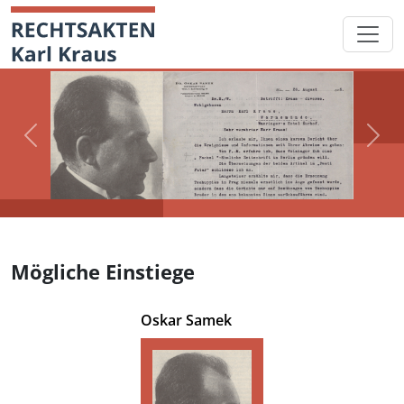
Skip
Startseite
to
content
Previous
Next
Mögliche Einstiege
Oskar Samek