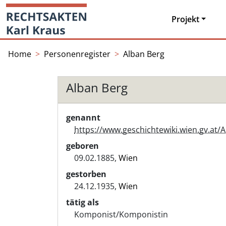
Skip
Startseite
to
Projekt
content
Home
Personenregister
Alban Berg
Alban Berg
genannt
https://www.geschichtewiki.wien.gv.at/
geboren
09.02.1885,
Wien
gestorben
24.12.1935,
Wien
tätig als
Komponist/Komponistin