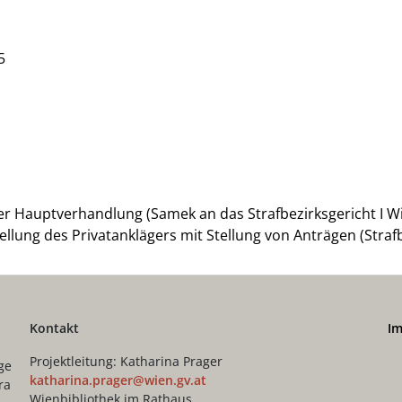
5
er Hauptverhandlung (Samek an das Strafbezirksgericht I Wi
lung des Privatanklägers mit Stellung von Anträgen (Strafb
Kontakt
I
Projektleitung: Katharina Prager
ge
katharina.prager@wien.gv.at
ra
Wienbibliothek im Rathaus