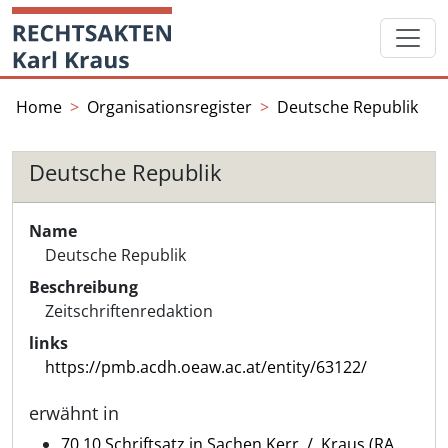
Skip
Startseite
to
content
Home
Organisationsregister
Deutsche Republik
Deutsche Republik
Name
Deutsche Republik
Beschreibung
Zeitschriftenredaktion
links
https://pmb.acdh.oeaw.ac.at/entity/63122/
erwähnt in
70.10 Schriftsatz in Sachen Kerr ./. Kraus (RA