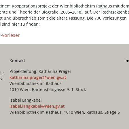
 einem Kooperationsprojekt der Wienbibliothek im Rathaus mit de
chte und Theorie der Biografie (2005–2018), auf. Der Rechtsaktenb
et und überschrieb somit die ältere Fassung. Die 700 Vorlesungen
 sind hier zu finden:
-vorleser
Kontakt
I
Projektleitung: Katharina Prager
ge
katharina.prager@wien.gv.at
ra
Wienbibliothek im Rathaus
1010 Wien, Bartensteingasse 9, 1. Stock
Isabel Langkabel
isabel.langkabel@wien.gv.at
Wienbibliothek im Rathaus, 1010 Wien, Rathaus, Stiege 6