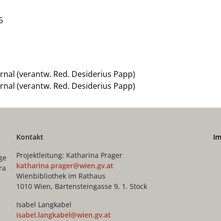
6
rnal (verantw. Red. Desiderius Papp)
rnal (verantw. Red. Desiderius Papp)
Kontakt
I
Projektleitung: Katharina Prager
ge
katharina.prager@wien.gv.at
ra
Wienbibliothek im Rathaus
1010 Wien, Bartensteingasse 9, 1. Stock
Isabel Langkabel
isabel.langkabel@wien.gv.at