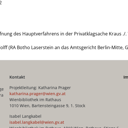
2
fnung des Hauptverfahrens in der Privatklagsache Kraus ./.
Wolff (RA Botho Laserstein an das Amtsgericht Berlin-Mitte, G
Kontakt
I
Projektleitung: Katharina Prager
ge
katharina.prager@wien.gv.at
ra
Wienbibliothek im Rathaus
1010 Wien, Bartensteingasse 9, 1. Stock
Isabel Langkabel
isabel.langkabel@wien.gv.at