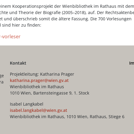
 einem Kooperationsprojekt der Wienbibliothek im Rathaus mit de
chte und Theorie der Biografie (2005–2018), auf. Der Rechtsaktenb
et und überschrieb somit die ältere Fassung. Die 700 Vorlesungen
 sind hier zu finden:
-vorleser
Kontakt
I
Projektleitung: Katharina Prager
ge
katharina.prager@wien.gv.at
ra
Wienbibliothek im Rathaus
1010 Wien, Bartensteingasse 9, 1. Stock
Isabel Langkabel
isabel.langkabel@wien.gv.at
Wienbibliothek im Rathaus, 1010 Wien, Rathaus, Stiege 6