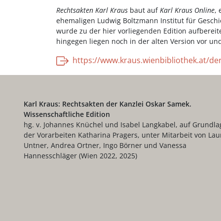
Rechtsakten Karl Kraus
baut auf
Karl Kraus Online
,
ehemaligen Ludwig Boltzmann Institut für Geschi
wurde zu der hier vorliegenden Edition aufbereit
hingegen liegen noch in der alten Version vor und
https://www.kraus.wienbibliothek.at/der
Karl Kraus: Rechtsakten der Kanzlei Oskar Samek.
Wissenschaftliche Edition
hg. v. Johannes Knüchel und Isabel Langkabel, auf Grundla
der Vorarbeiten Katharina Pragers, unter Mitarbeit von Lau
Untner, Andrea Ortner, Ingo Börner und Vanessa
Hannesschläger (Wien 2022, 2025)