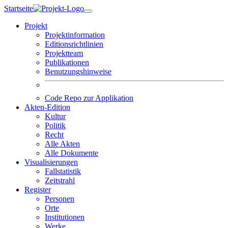
Skip
Startseite
to
Projekt
content
Projektinformation
Editionsrichtlinien
Projektteam
Publikationen
Benutzungshinweise
Code Repo zur Applikation
Akten-Edition
Kultur
Politik
Recht
Alle Akten
Alle Dokumente
Visualisierungen
Fallstatistik
Zeitstrahl
Register
Personen
Orte
Institutionen
Werke