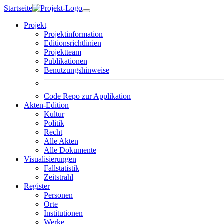
Skip
Startseite
to
Projekt
content
Projektinformation
Editionsrichtlinien
Projektteam
Publikationen
Benutzungshinweise
Code Repo zur Applikation
Akten-Edition
Kultur
Politik
Recht
Alle Akten
Alle Dokumente
Visualisierungen
Fallstatistik
Zeitstrahl
Register
Personen
Orte
Institutionen
Werke