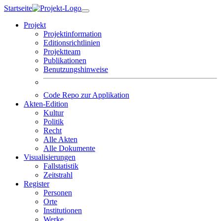
Skip
Startseite
to
Projekt
content
Projektinformation
Editionsrichtlinien
Projektteam
Publikationen
Benutzungshinweise
Code Repo zur Applikation
Akten-Edition
Kultur
Politik
Recht
Alle Akten
Alle Dokumente
Visualisierungen
Fallstatistik
Zeitstrahl
Register
Personen
Orte
Institutionen
Werke